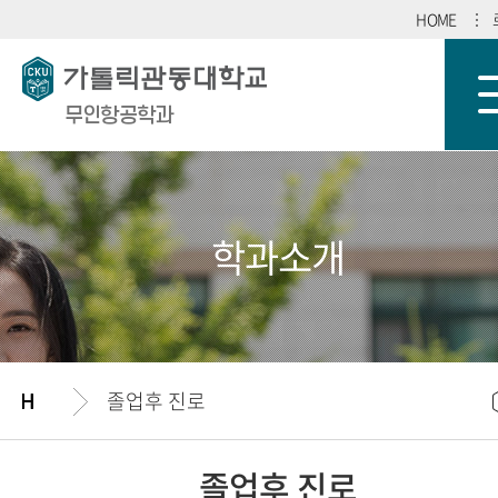
HOME
무인항공학과
학과소개
졸업후 진로
졸업후 진로