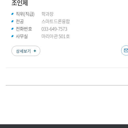
조인제
직위(직급)
학과장
전공
스마트드론융합
전화번호
033-649-7573
사무실
마리아관 501호
상세보기