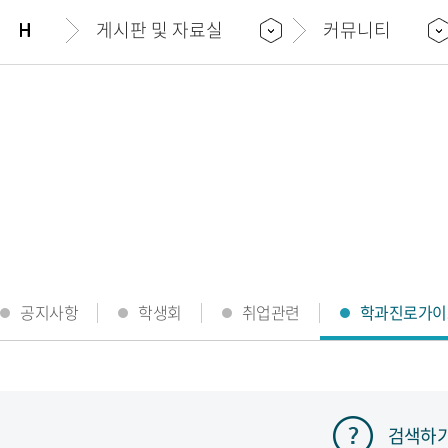
게시판 및 자료실
커뮤니티
공지사항
학생회
취업관련
학과진로가이
검색하