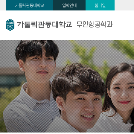
가톨릭관동대학교
입학안내
웹메일
무인항공학과