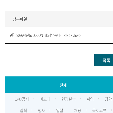
첨부파일
2026학년도 LOCON lab창업동아리 신청서.hwp
전체
CKU공지
비교과
현장실습
취업
장학
입학
행사
입찰
채용
국제교류