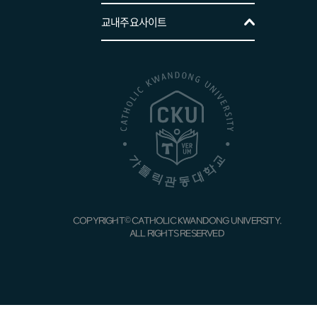
경영학전공
교목처(성 프란치스코 성당)
교내주요사이트
행정학전공
국제교류처
경찰행정학전공
총동문회
해양경찰학전공
CKU사회봉사·인성센터
사회복지학전공
학생상담센터
광고홍보학전공
인권센터
호텔관광경영학전공
장애학생지원센터
조리외식경영학전공
COPYRIGHT© CATHOLIC KWANDONG UNIVERSITY.
국가시험지원센터
ALL RIGHTS RESERVED
의료경영학전공
중앙도서관
항공교통물류전공
의학도서관
콘텐츠제작전공