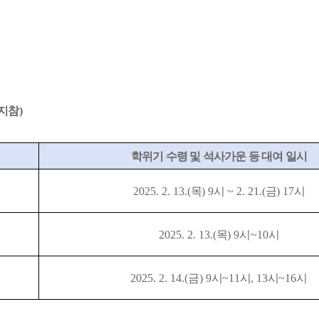
 지참
)
학위기 수령 및 석사가운 등 대여 일시
2025. 2. 13.(
목
) 9
시
~ 2. 21.(
금
) 17
시
2025. 2. 13.(
목
) 9
시
~10
시
2025. 2. 14.(
금
) 9
시
~11
시
, 13
시
~16
시