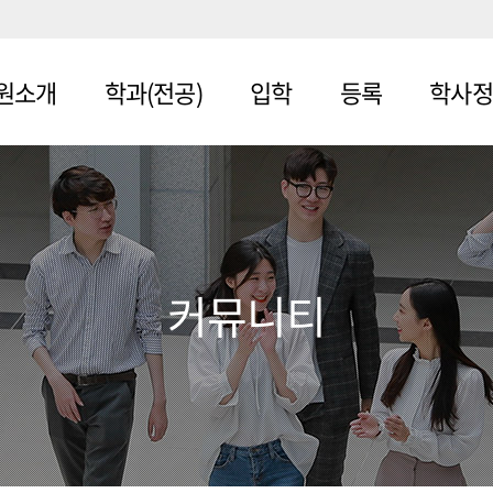
원소개
학과(전공)
입학
등록
학사정
학원
일반대학원
모집안
등록금
학사일정
내
납입
학원
교육대학원
학사제도
입학Q
등록금
정창업대
경영행정창업
수강신청
&A
환불규
커뮤니티
대학원
정
시험
합격자
지대학원
사회복지대학
조회
자격증취
원
료융합대
준
보건의료융합
학위논문
대학원