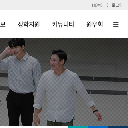
HOME
로그인
보
장학지원
커뮤니티
원우회
장학금 지급
공지사항
공지사항
규정
자료실
자료실
득기