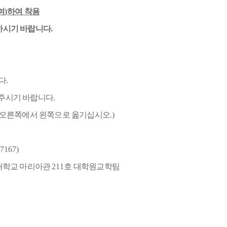
여
)
하여 착용
하시기 바랍니다
.
다
.
아주시기 바랍니다
.
 오른쪽에서 왼쪽으로 옮기십시오
.)
 7167)
대학교 마리아관
211
호 대학원교학팀