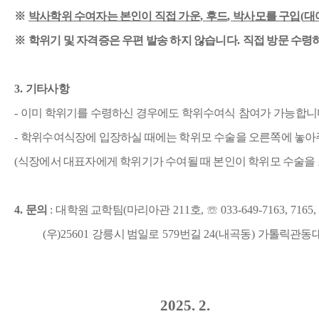
※
박사학위 수여자는 본인이 직접 가운
,
후드
,
박사모를 구입
(
대
※
학위기 및 자격증은 우편 발송 하지 않습니다
.
직접 방문 수령
3.
기타사항
-
이미 학위기를 수령하신 경우에도 학위수여식
참여가
가능합니
-
학위수여식장에 입장하실 때에는 학위모 수술을 오른쪽에 놓
(
식장에서 대표자에게 학위기가 수여될 때 본인이 학위모 수술을
4.
문의
:
대학원 교학팀
(
마리아관
211
호
,
☏
033-649-7163, 7165,
(
우
)25601
강릉시 범일로
579
번길
24(
내곡동
)
가톨릭관동
2025. 2.