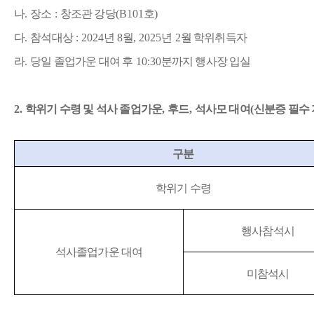
나
.
장소
:
창조관 강당
(B101
호
)
다
.
참석대상
: 2024
년
8
월
, 2025
년
2
월 학위취득자
라
.
당일 졸업가운 대여 후
10:30
분까지 행사장 입실
2.
학위기 수령 및 석사 졸업가운
,
후드
,
석사모 대여
(
신분증 필수
구분
학위기 수령
행사참석시
석사졸업가운 대여
미참석시