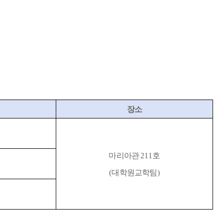
장소
마리아관
211
호
(
대학원교학팀
)