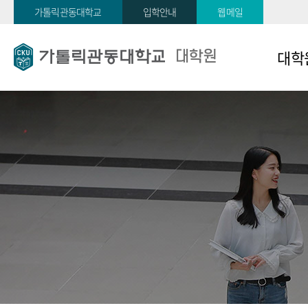
가톨릭관동대학교
입학안내
웹메일
대학
대학원
일반대
교육대
경영행
학원
사회복
보건의
학원
규정