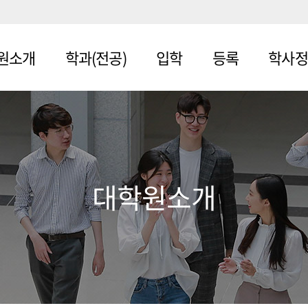
원소개
학과(전공)
입학
등록
학사정
학원
일반대학원
모집안
등록금
학사일정
내
납입
학원
교육대학원
학사제도
입학Q
등록금
정창업대
경영행정창업
수강신청
&A
환불규
대학원소개
대학원
정
시험
합격자
지대학원
사회복지대학
조회
자격증취
원
료융합대
준
보건의료융합
학위논문
대학원