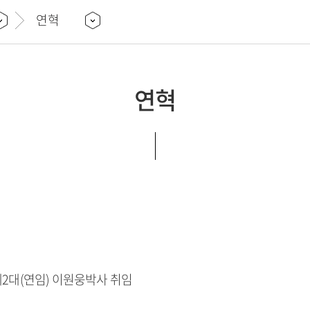
 연락처
연혁
연혁
2대(연임) 이원웅박사 취임