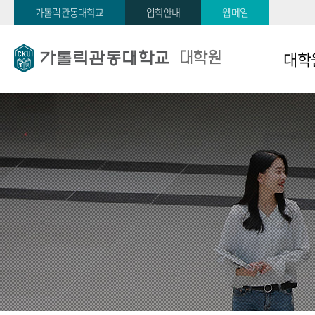
가톨릭관동대학교
입학안내
웹메일
대학
대학원
일반대
교육대
경영행
학원
사회복
보건의
학원
규정