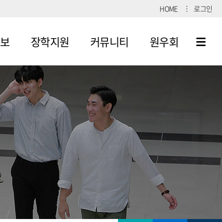
HOME
로그인
보
장학지원
커뮤니티
원우회
장학금 지급
공지사항
공지사항
규정
자료실
자료실
득기