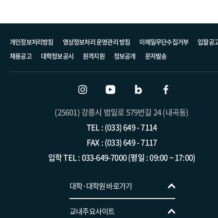
개인정보처리방침
영상정보처리 운영관리 방침
이메일무단수집거부
입찰공
채용공고
대학정보공시
원격지원
정보공개
문자발송
(25601) 강릉시 범일로 579번길 24 (내곡동)
TEL : (033) 649 - 7114
FAX : (033) 649 - 7117
입학 TEL : 033-649-7000 (평일 : 09:00 ~ 17:00)
트리니티융합대학
대학·대학원 바로가기
경영학전공
교목처(성 프란치스코 성당)
교내주요사이트