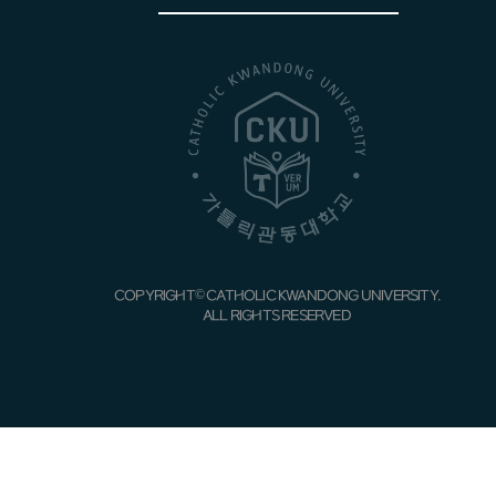
행정학전공
국제교류처
경찰행정학전공
총동문회
해양경찰학전공
CKU사회봉사·인성센터
사회복지학전공
학생상담센터
광고홍보학전공
인권센터
호텔관광경영학전공
장애학생지원센터
조리외식경영학전공
COPYRIGHT© CATHOLIC KWANDONG UNIVERSITY.
국가시험지원센터
ALL RIGHTS RESERVED
의료경영학전공
중앙도서관
항공교통물류전공
의학도서관
콘텐츠제작전공
박물관
의생명과학전공