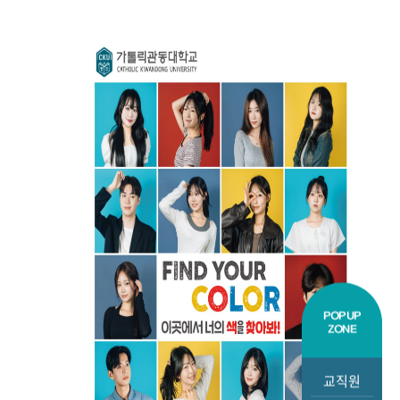
취업공지
취업공지
[케이티피앤엠] 2026년 하반기
[농협우리
신입·경력·계약직 채용
일반직(6
(~8/19)
(~8/18)
2026.08.06
2026.
취업공지
취업공지
2026년 한라대학교 커리어 핏
평택지역
POPUP
CAREER FIT 취업박람회 개최
면접정보
ZONE
안내
교직원