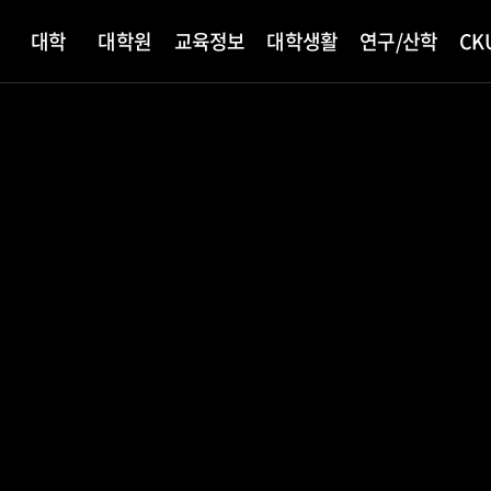
대학
대학원
교육정보
대학생활
연구/산학
CK
개
학
내
안내
정
원
지
서포터즈
산학협력
교육안내
CKU News
대학원 입학
학생활동
빛나는 동문
총장소개
ANCHOR사업단
CKU미디어
외국인
학사안내
병무안내
대학현황
창업지원단
장학안내
국제교류
학
사
신
내
학생증
교육과정
총학생회
인사말
대학신문
학점이수
입영안내
대학자체평가결과
장학제도
해외 학점교
념
발급
교육과정 편람
동아리소개
연설 및 기고문
홍보동영상
학사제도
학군단(ROTC)
대학평의원회
학자금대출
외국인유학
담지원
수강신청
사회봉사
SNS콘텐츠
학적변동
예비군안내
기금운용심의회
국가근로
획
생지원
등록금심의위원회
건경영방침
정책예고
예결산공고
한 명의 꿈을
설렘,
교교육 기여대학
제 ‘드림랜드’
대학교 컬링부
 새내기'
한 명의 꿈을
징
기부금실적
습
민원서비스
적립금 운용 현황
미래로 키운다
억으로”
등급 획득
출
굴의 완주
미래로 키운다
규정관리
ee 현장실습
가톨릭관동 신문고