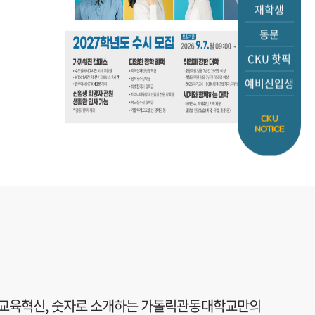
재학생
2026.08.05
2026.
동문
CKU 핫픽
예비신입생
.
CKU
NOTICE
 교육혁신,
숫자로 소개하는 가톨릭관동대학교만의