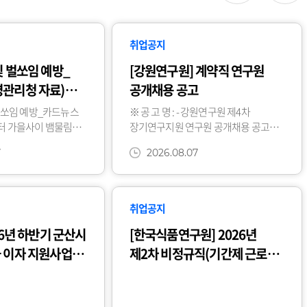
취업공지
및 벌쏘임 예방_
[강원연구원] 계약직 연구원
관리청 자료)
공개채용 공고
벌쏘임 예방_카드뉴스
※ 공 고 명 : - 강원연구원 제4차
터 가을사이 뱀물림
장기연구지원 연구원 공개채용 공고
예방_카드뉴스에
(제2026-078호) - 강원연구원 제7차
7
2026.08.07
자료를 붙임과 같이
부설센터 연구원 공개채용 공고
하시기 바랍니다.*
(제2026-079호) - 강
취업공지
26년 하반기 군산시
[한국식품연구원] 2026년
 이자 지원사업
제2차 비정규직(기간제 근로자)
채용 공고 (~8/21)