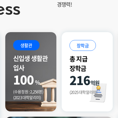
경쟁력!
ess
생활관
장학금
신입생 생활관
총 지급
입사
장학금
100
216
%
억원
(수용정원 : 2,256명)
(2025 대학알리미)
(2023 대학알리미)