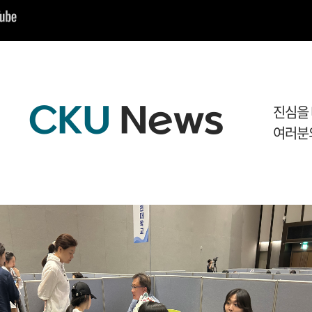
W
I
D
E
CKU
News
진심을
W
여러분
I
D
E
C
A
M
P
U
S
학
생