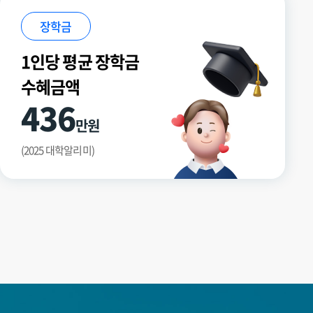
장학금
1인당 평균 장학금
수혜금액
436
만원
(2025 대학알리미)