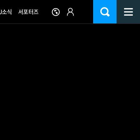
U소식
서포터즈
교기관
이버강좌
IT서비스지원
학사공지/문의
인천가톨릭학원
시설안내
류
기구표 및 부서안내
종합정보
학사공지
이사진소개
생활관
생
대학병원
웹메일
학사Q&A
이사회소집통보
식당/식단
원격수업
FAQ
이사회회의록
체육시설
Wi-Fi 안내
서식자료실
천주교 인천교구
편의시설
Office 365
CCTV현황
전자정보실
통학버스안내