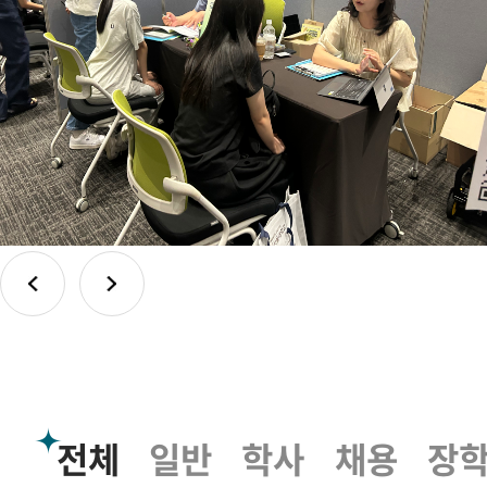
의
꿈
을
!
더
~
~
와
~
이
~
드
~
하
게
가
톨
전체
일반
학사
채용
장
릭
관