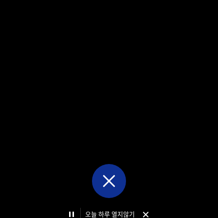
일학습병행
종합상담실
안내
발전기금
정보공개
FAQ
움 속 종강 맞이
시는길
자료실
정보공개안내
발표한
창단 2년 만에 태극마크 쾌거
 투혼
맵
인권보호 온라인 신고센터
정보공개청구
 연차평가 결과에서 A등급을 획득했다.
사전정보공개
비공개대상정보
정보공개목록
기관장업무추진비
오늘 하루 열지않기