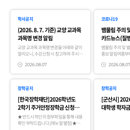
동
대
를
학사공지
코로나19
통
(2026. 8. 7. 기준) 교양 교과목
뱀물림 주의 
해
과목명 변경 알림
카드뉴스(질병
한
홍보 알림
계
교양 교과목 과목명 변경을 아래와 같이
뱀물림 주의 및 
를
알리오니, 수강신청 시 참고하여 주시기
홍보 알림여름부
넘
바랍니다.1. 변경사항(과목명 변경)
주의 및 벌쏘임 
2026.08.07
2026.08.0
이수구분대표역량주제변경 전변경
대한질병관리청 
어
후교과목코드교과목명교과목코드교과
안내드리니 참고
세
목명
뱀물림
계
를
장학공지
장학공지
품
[한국장학재단]2026학년도
[군산시] 20
다
2학기 주거안정장학금 신청
대학생 학자금
W
안내(2차)
안내
I
★ 반드시 하단의 첨부파일을 통해 내용
D
확인 부탁드립니다.(매뉴얼 별첨)★
E
2026학년도 신 편입생은