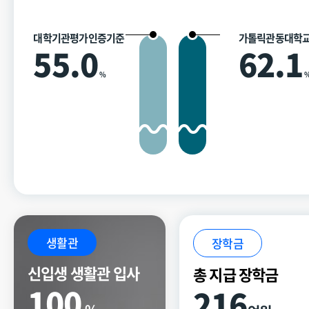
대학기관평가인증기준
가톨릭관동대학
55.0
62.1
%
생활관
장학금
신입생 생활관 입사
총 지급 장학금
100
216