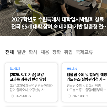
2027학년도 수원특례시 대학입시박람회 성료
전국 65개 대학 참여 속 데이터 기반 맞춤형 전
제시
전체
일반
학사
채용
장학
취업
국제교류
학사공지
코로나19
(2026. 8. 7. 기준) 교양
뱀물림 주의 및 벌쏘임 예방
교과목 과목명 변경 알림
카드뉴스(질병관리청 자료
홍보 알림
교양 교과목 과목명 변경을 아래와
뱀물림 주의 및 벌쏘임 예방_
같이 알리오니, 수강신청 시
카드뉴스 홍보 알림여름부터
참고하여 주시기 바랍니다.1.
가을사이 뱀물림 주의 및 벌쏘임
2026.08.07
2026.08.07
변경사항(과목명 변경)
예방_카드뉴스에
이수구분대표역량주제변경
대한질병관리청 자료를 붙임과
전변경
같이 안내드리니 참고하시기