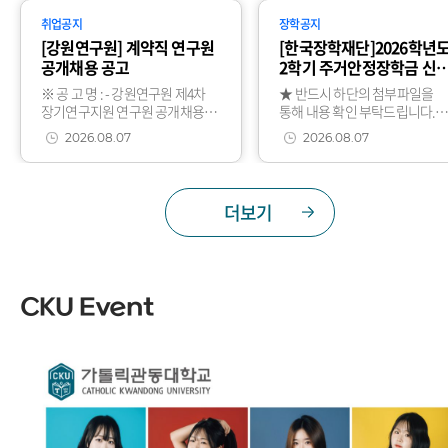
후교과목코드교과목명교과목코
바랍니다.* 뱀물림
취업공지
장학공지
드교과목명
[강원연구원] 계약직 연구원
[한국장학재단]2026학년
공개채용 공고
2학기 주거안정장학금 신
안내(2차)
※ 공 고 명 : - 강원연구원 제4차
★ 반드시 하단의 첨부파일을
장기연구지원 연구원 공개채용
통해 내용 확인 부탁드립니다.
공고(제2026-078호) - 강원연구원
(매뉴얼 별첨)★ 2026학년도 신
2026.08.07
2026.08.07
제7차 부설센터 연구원 공개채용
편입생은 주거안정장학금 신청
공고(제2026-079호) - 강
제한됩니다.
더보기
CKU Event