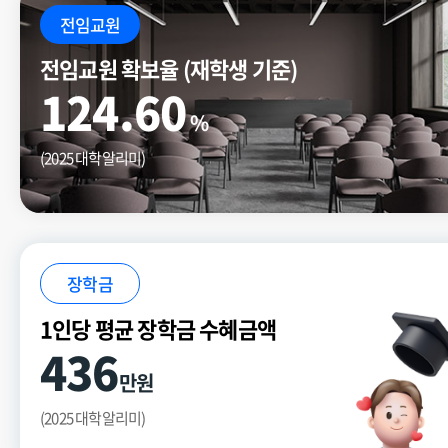
전임교원
전임교원 확보율 (재학생 기준)
124.60
%
(2025 대학알리미)
장학금
1인당 평균 장학금 수혜금액
436
만원
(2025 대학알리미)