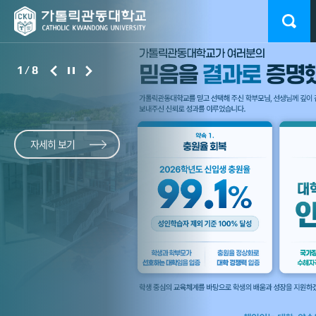
1
/
8
학생 한 명 한 명의 꿈을
“첫 학기의 설렘,
교육부 ‘고교교육
2026 대동제 ‘드림랜드’
가톨릭관동대학교
사범대 '특급
학생 한 명 한 명의 꿈을
대한민국의 미래로
아름다운
기여대학
성황리 폐막
컬링부 국가대표 배출
새내기'
대한민국의 미래로
황의찬의 불굴의
자세히 보기
키운다
추억으로”
지원사업’A등급 획득
완주
키운다
감동과 아쉬움
가톨릭관동대 학우들의 열정
스포츠지도학전공 3학년 김학준 선수, 창단 2년 만에
사흘간의 축제 빗속에서
속 종강 맞이
화려한 피날레
태극마크 쾌거
교육부와 한국대학교육협의회가 21일 발표한
UCI MTB 월드시리즈 XCO 국가대표급 투혼
‘2026년
고교교육 기여대학 지원사업’ 연차평가 결과에서 A등급을
자세히 보기
자세히 보기
획득했다.
자세히 보기
자세히 보기
자세히 보기
자세히 보기
자세히 보기