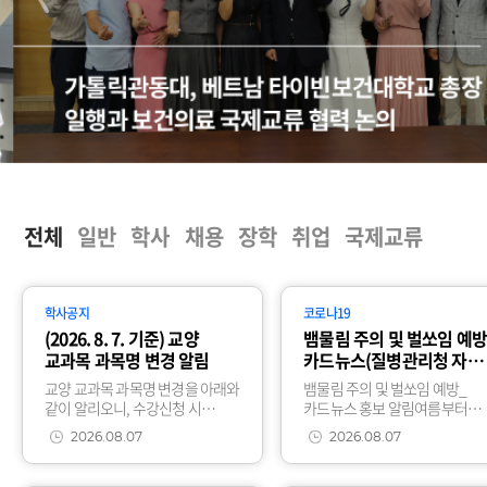
가톨릭관동대, 베트남 타이빈보건대학교 총장
일행과 보건의료 국제교류 협력 논의
전체
일반
학사
채용
장학
취업
국제교류
학사공지
코로나19
(2026. 8. 7. 기준) 교양
뱀물림 주의 및 벌쏘임 예방
교과목 과목명 변경 알림
카드뉴스(질병관리청 자료
홍보 알림
교양 교과목 과목명 변경을 아래와
뱀물림 주의 및 벌쏘임 예방_
같이 알리오니, 수강신청 시
카드뉴스 홍보 알림여름부터
참고하여 주시기 바랍니다.1.
가을사이 뱀물림 주의 및 벌쏘임
2026.08.07
2026.08.07
변경사항(과목명 변경)
예방_카드뉴스에
이수구분대표역량주제변경
대한질병관리청 자료를 붙임과
전변경
같이 안내드리니 참고하시기