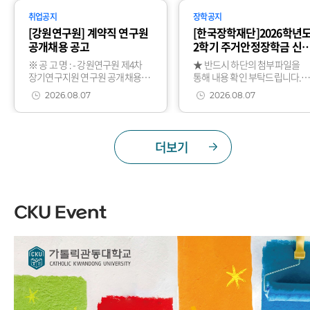
후교과목코드교과목명교과목코
바랍니다.* 뱀물림
취업공지
장학공지
드교과목명
[강원연구원] 계약직 연구원
[한국장학재단]2026학년
공개채용 공고
2학기 주거안정장학금 신
안내(2차)
※ 공 고 명 : - 강원연구원 제4차
★ 반드시 하단의 첨부파일을
장기연구지원 연구원 공개채용
통해 내용 확인 부탁드립니다.
공고(제2026-078호) - 강원연구원
(매뉴얼 별첨)★ 2026학년도 신
2026.08.07
2026.08.07
제7차 부설센터 연구원 공개채용
편입생은 주거안정장학금 신청
공고(제2026-079호) - 강
제한됩니다.
더보기
CKU Event