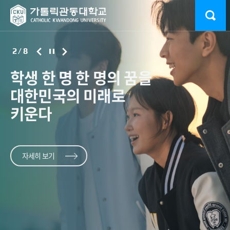
2
/
8
학생 한 명 한 명의 꿈을
“첫 학기의 설렘,
교육부 ‘고교교육
2026 대동제 ‘드림랜드’
가톨릭관동대학교
사범대 '특급
학생 한 명 한 명의 꿈을
대한민국의 미래로
아름다운
기여대학
성황리 폐막
컬링부 국가대표 배출
새내기'
대한민국의 미래로
황의찬의 불굴의
자세히 보기
키운다
추억으로”
지원사업’A등급 획득
완주
키운다
감동과 아쉬움
가톨릭관동대 학우들의 열정
스포츠지도학전공 3학년 김학준 선수, 창단 2년 만에
사흘간의 축제 빗속에서
속 종강 맞이
화려한 피날레
태극마크 쾌거
교육부와 한국대학교육협의회가 21일 발표한
UCI MTB 월드시리즈 XCO 국가대표급 투혼
‘2026년
고교교육 기여대학 지원사업’ 연차평가 결과에서 A등급을
자세히 보기
자세히 보기
획득했다.
자세히 보기
자세히 보기
자세히 보기
자세히 보기
자세히 보기