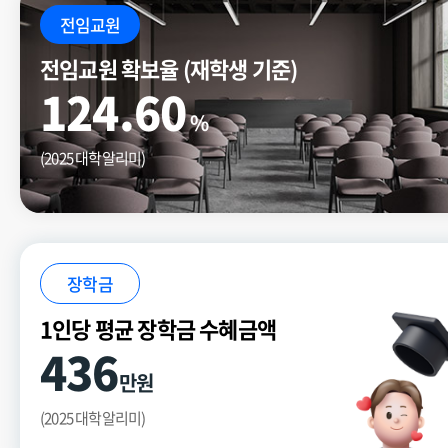
전임교원
전임교원 확보율 (재학생 기준)
124.60
%
(2025 대학알리미)
장학금
1인당 평균 장학금 수혜금액
436
만원
(2025 대학알리미)