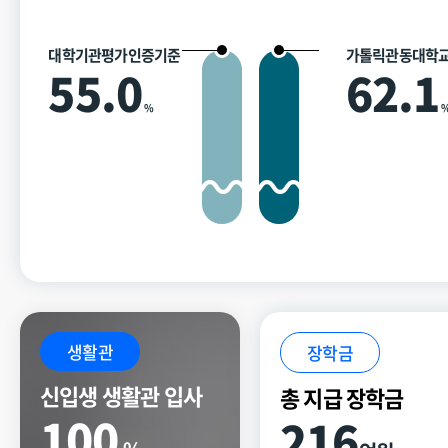
대학기관평가인증기준
가톨릭관동대학
55.0
62.1
%
생활관
장학금
신입생 생활관 입사
총 지급 장학금
100
216