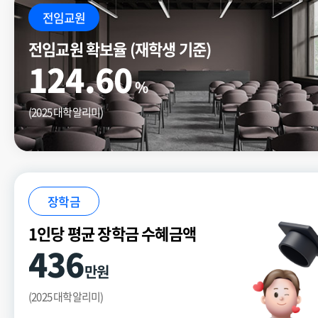
전임교원
전임교원 확보율 (재학생 기준)
124.60
%
(2025 대학알리미)
장학금
1인당 평균 장학금 수혜금액
436
만원
(2025 대학알리미)