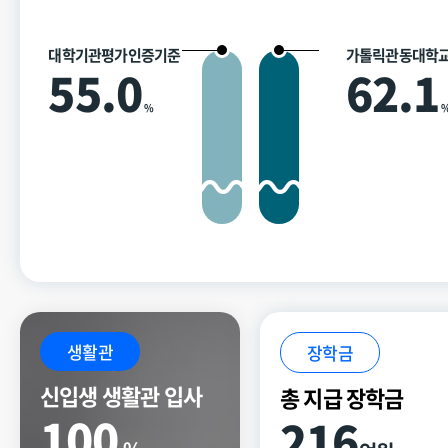
대학기관평가인증기준
가톨릭관동대학
55.0
62.1
%
생활관
장학금
신입생 생활관 입사
총 지급 장학금
100
216