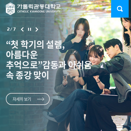
2
/
7
학생 한 명 한 명의 꿈을
“첫 학기의 설렘,
교육부 ‘고교교육
2026 대동제 ‘드림랜드’
가톨릭관동대학교
사범대 '특급
학생 한 명 한 명의 꿈을
대한민국의 미래로
아름다운
기여대학
성황리 폐막
컬링부 국가대표 배출
새내기'
대한민국의 미래로
황의찬의 불굴의
키운다
추억으로”
지원사업’A등급 획득
완주
키운다
감동과 아쉬움
가톨릭관동대 학우들의 열정
스포츠지도학전공 3학년 김학준 선수, 창단 2년 만에
사흘간의 축제 빗속에서
속 종강 맞이
화려한 피날레
태극마크 쾌거
교육부와 한국대학교육협의회가 21일 발표한
UCI MTB 월드시리즈 XCO 국가대표급 투혼
‘2026년
고교교육 기여대학 지원사업’ 연차평가 결과에서 A등급을
자세히 보기
자세히 보기
획득했다.
자세히 보기
자세히 보기
자세히 보기
자세히 보기
자세히 보기