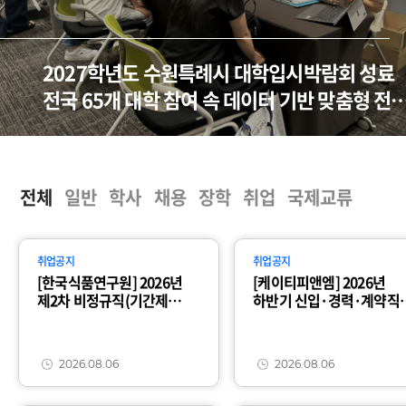
2027학년도 수원특례시 대학입시박람회 성료
전국 65개 대학 참여 속 데이터 기반 맞춤형 전
제시
전체
일반
학사
채용
장학
취업
국제교류
취업공지
취업공지
[한국식품연구원] 2026년
[케이티피앤엠] 2026년
제2차 비정규직(기간제
하반기 신입·경력·계약직
근로자) 채용 공고 (~8/21)
채용(~8/19)
2026.08.06
2026.08.06