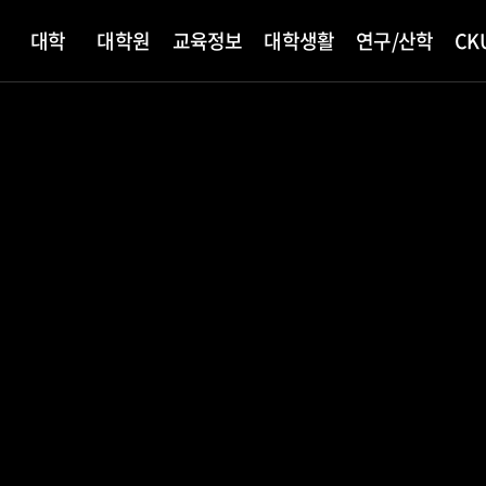
대학
대학원
교육정보
대학생활
연구/산학
CK
개
학
내
안내
정
원
지
서포터즈
산학협력
교육안내
CKU News
대학원 입학
학생활동
빛나는 동문
총장소개
ANCHOR사업단
CKU미디어
외국인
학사안내
병무안내
대학현황
창업지원단
장학안내
국제교류
학
사
신
내
학생증
교육과정
총학생회
인사말
대학신문
학점이수
입영안내
대학자체평가결과
장학제도
해외 학점교
념
발급
교육과정 편람
동아리소개
연설 및 기고문
홍보동영상
학사제도
학군단(ROTC)
대학평의원회
학자금대출
외국인유학
담지원
수강신청
사회봉사
SNS콘텐츠
학적변동
예비군안내
기금운용심의회
국가근로
획
생지원
등록금심의위원회
건경영방침
정책예고
예결산공고
한 명의 꿈을
설렘,
교교육 기여대학
제 ‘드림랜드’
대학교 컬링부
 새내기'
한 명의 꿈을
징
기부금실적
습
민원서비스
적립금 운용 현황
미래로 키운다
억으로”
등급 획득
출
굴의 완주
미래로 키운다
규정관리
ee 현장실습
가톨릭관동 신문고