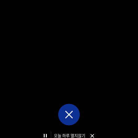
일학습병행
종합상담실
안내
발전기금
정보공개
FAQ
움 속 종강 맞이
시는길
자료실
정보공개안내
발표한
창단 2년 만에 태극마크 쾌거
 투혼
맵
인권보호 온라인 신고센터
정보공개청구
 연차평가 결과에서 A등급을 획득했다.
사전정보공개
비공개대상정보
정보공개목록
기관장업무추진비
오늘 하루 열지않기