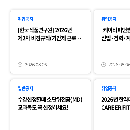
동
대
를
취업공지
취업공지
통
[한국식품연구원] 2026년
[케이티피앤엠]
해
제2차 비정규직(기간제 근로자)
신입·경력·계
한
채용 공고 (~8/21)
(~8/19)
계
를
넘
2026.08.06
2026.08.0
어
세
계
를
일반공지
취업공지
품
수강신청할때 소단위전공(MD)
2026년 한
다
교과목도 꼭 신청하세요!
CAREER F
W
안내
I
D
E