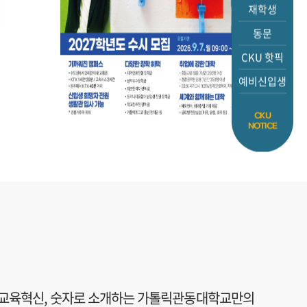
재학생
2026.08.04
2026.
희망자를 대상으로 「모두의 해커톤」
프로그
동문
CKU 핫픽
예비신입생
.
CKU
NOTICE
 교육혁신,
숫자로 소개하는 가톨릭관동대학교만의