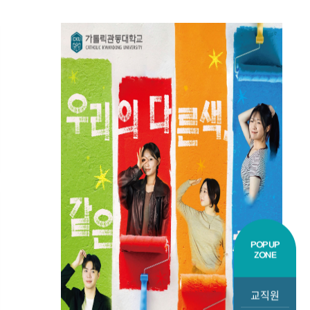
취업공지
학사공지
해양경찰청 경찰공무원
[인사혁신
해상교통관제(VTS) 분야 채용
개방형 
공고
인사혁신처에
개방형 직
안내하오니 
2026.08.05
2026.
바랍니다.1.
개방형 직위
행사공지
취업공지
[창업지원단] 모두의 창업
「2026
POPUP
프로젝트 모두의 해커톤 참가자
사업」참
ZONE
모집 안내
● 추진목적 : 「모두의 창업
프로젝트」 2기 시행에 따라 1기
교직원
지원자의 재도전을 지원하고, 2기 지원