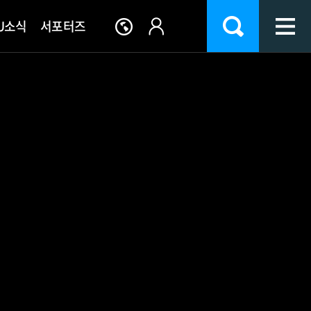
U소식
서포터즈
교기관
이버강좌
IT서비스지원
학사공지/문의
인천가톨릭학원
시설안내
류
기구표 및 부서안내
종합정보
학사공지
이사진소개
생활관
생
대학병원
웹메일
학사Q&A
이사회소집통보
식당/식단
원격수업
FAQ
이사회회의록
체육시설
Wi-Fi 안내
서식자료실
천주교 인천교구
편의시설
Office 365
CCTV현황
전자정보실
통학버스안내