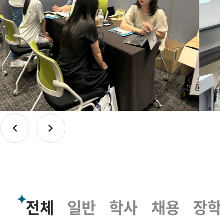
의
꿈
을
!
더
~
~
와
~
이
~
드
~
하
게
가
톨
전체
일반
학사
채용
장
릭
관