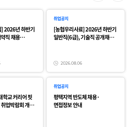
취업공지
 2026년 하반기
[농협우리사료] 2026년 하반기
약직 채용
일반직(6급), 기술직 공개채용
(~8/18)
6
2026.08.06
취업공지
라대학교 커리어 핏
평택지역 반도체 채용·
IT 취업박람회 개최
면접정보 안내