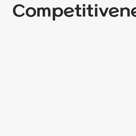
Competitiven
대학기관평가인증
가톨릭관동대학교
62.1
기준
55.0
%
%