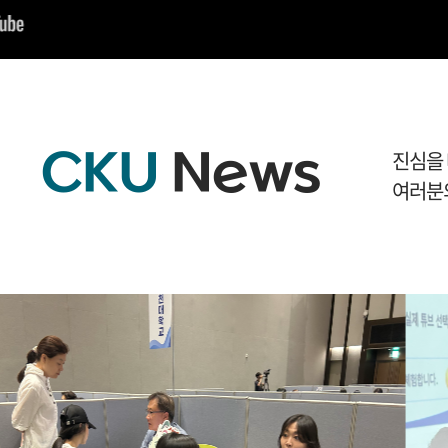
W
I
D
E
CKU
News
진심을
W
여러분
I
D
E
C
A
M
P
U
S
학
생